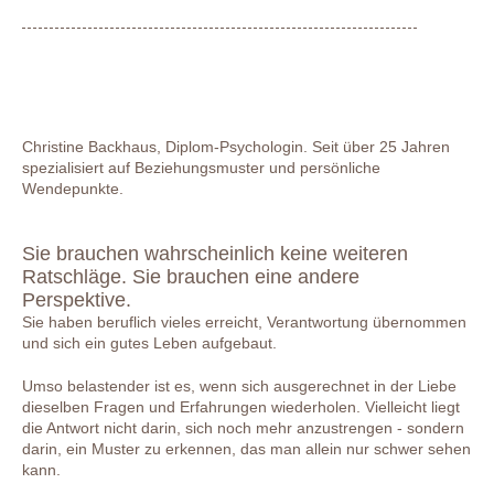
0176-22611741
(Für alle Standorte, streng vertraulich)
Christine Backhaus, Diplom-Psychologin.
Seit über 25 Jahren
spezialisiert auf Beziehungsmuster und persönliche
Wendepunkte.
Sie brauchen wahrscheinlich keine weiteren
Ratschläge. Sie brauchen eine andere
Perspektive.
Sie haben beruflich vieles erreicht, Verantwortung übernommen
Bitte loggen Sie sich ein. Das Passwort wird Ihnen
und sich ein gutes Leben aufgebaut.
von Ihrem Psyconomy-Experten ausgehändigt.
Umso belastender ist es, wenn sich ausgerechnet in der Liebe
dieselben Fragen und Erfahrungen wiederholen. Vielleicht liegt
die Antwort nicht darin, sich noch mehr anzustrengen - sondern
darin, ein Muster zu erkennen, das man allein nur schwer sehen
kann.