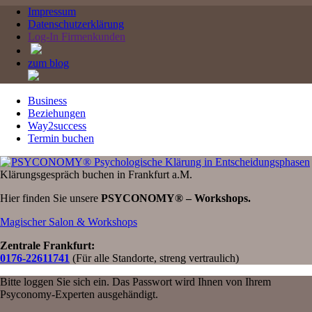
Impressum
Datenschutzerklärung
Log-In Firmenkunden
zum blog
Business
Beziehungen
Way2success
Termin buchen
Klärungsgespräch buchen in Frankfurt a.M.
Hier finden Sie unsere
PSYCONOMY® – Workshops.
Magischer Salon & Workshops
Zentrale Frankfurt:
0176-22611741
(Für alle Standorte, streng vertraulich)
Bitte loggen Sie sich ein. Das Passwort wird Ihnen von Ihrem
Psyconomy-Experten ausgehändigt.